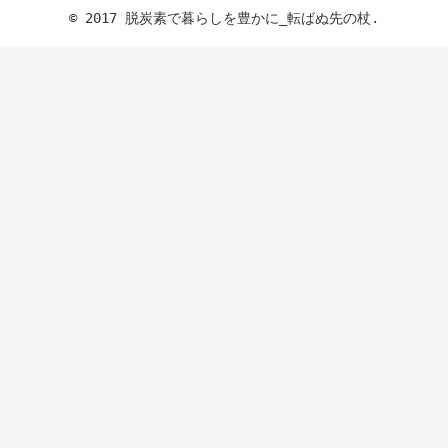
© 2017 脱炭素で暮らしを豊かに_転ばぬ先の杖.