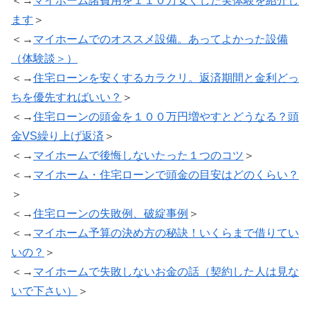
＜→
マイホーム諸費用を１１０万安くした実体験を紹介し
ます
＞
＜→
マイホームでのオススメ設備。あってよかった設備
（体験談＞）
＜→
住宅ローンを安くするカラクリ。返済期間と金利どっ
ちを優先すればいい？
＞
＜→
住宅ローンの頭金を１００万円増やすとどうなる？頭
金VS繰り上げ返済
＞
＜→
マイホームで後悔しないたった１つのコツ
＞
＜→
マイホーム・住宅ローンで頭金の目安はどのくらい？
＞
＜→
住宅ローンの失敗例、破綻事例
＞
＜→
マイホーム予算の決め方の秘訣！いくらまで借りてい
いの？
＞
＜→
マイホームで失敗しないお金の話（契約した人は見な
いで下さい）
＞