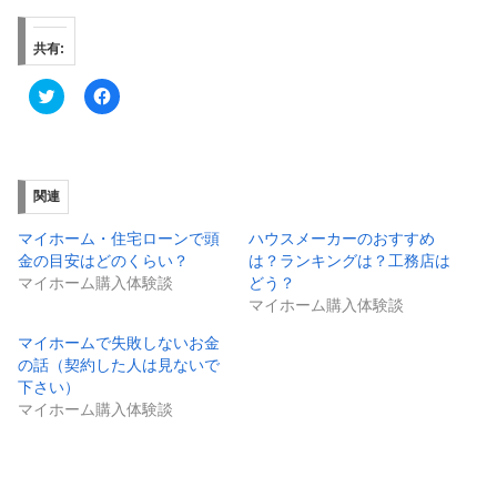
共有:
ク
F
リ
a
ッ
c
ク
e
し
b
て
o
T
o
w
k
関連
i
で
t
共
t
有
マイホーム・住宅ローンで頭
ハウスメーカーのおすすめ
e
す
金の目安はどのくらい？
は？ランキングは？工務店は
r
る
で
に
マイホーム購入体験談
どう？
共
は
マイホーム購入体験談
有
ク
(
リ
新
ッ
マイホームで失敗しないお金
し
ク
の話（契約した人は見ないで
い
し
ウ
て
下さい）
ィ
く
ン
だ
マイホーム購入体験談
ド
さ
ウ
い
で
(
開
新
き
し
ま
い