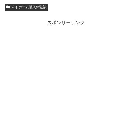
す
ウ
)
ィ
マイホーム購入体験談
ン
ド
ウ
スポンサーリンク
で
開
き
ま
す
)