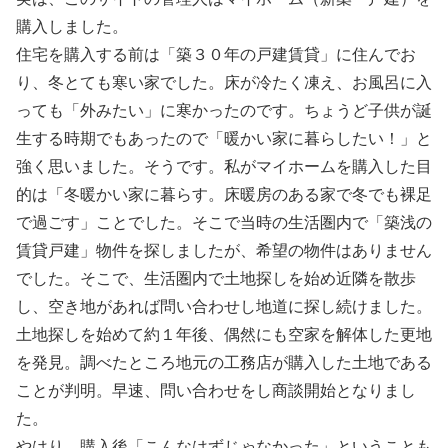
購入しました。
住宅を購入する前は「築３０年の戸建賃貸」に住んでお
り、
冬とても寒い家でした。床が冷たく凍え、お風呂に入
っても「
外みたい」に寒かったのです。
ちょうど子供が誕
生する時期でもあったので「
暖かい家に暮らしたい！」と
強く思いました。そうです。
私がマイホームを購入した目
的は「冬暖かい家に暮らす。
床暖房のある家で冬でも裸足
で過ごす」ことでした。
そこで当時の生活圏内で「築浅の
賃貸戸建」物件を探しましたが、
希望の物件はありません
でした。そこで、
生活圏内で土地探しを始め近隣を散歩
し、
空き地があれば問い合わせし地道に探し続けました。
土地探しを始めて約１年後、偶然にも空家を解体した更地
を発見。
調べたところ地元の工務店が購入した土地である
ことが判明。
早速、問い合わせをし商談開始となりまし
た。
やはり、購入後「こんなはずじゃなかった」
ということも