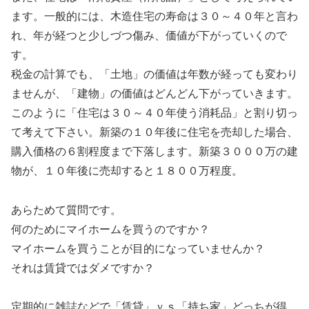
ます。
一般的には、木造住宅の寿命は３０～４０年と言わ
れ、
年が経つと少しづつ傷み、価値が下がっていくので
す。
税金の計算でも、「土地」
の価値は年数が経っても変わり
ませんが、「建物」
の価値はどんどん下がっていきます。
このように「住宅は３０～
４０年使う消耗品」と割り切っ
て考えて下さい。
新築の１０年後に住宅を売却した場合、
購入価格の６割程度まで下落します。新築３０００万の建
物が、
１０年後に売却すると１８００万程度。
あらためて質問です。
何のためにマイホームを買うのですか？
マイホームを買うことが目的になっていませんか？
それは賃貸ではダメですか？
定期的に雑誌などで「賃貸」ｖｓ「持ち家」どっちが得