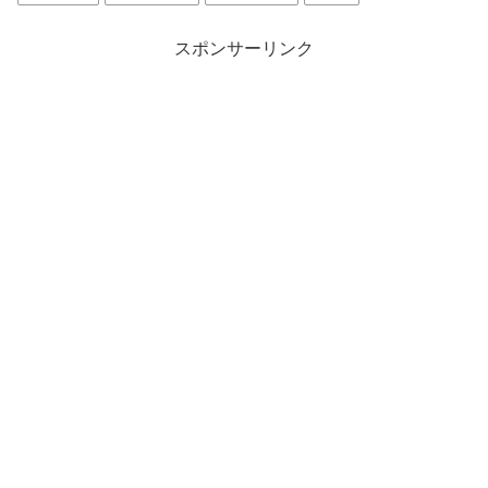
ド
ウ
で
開
スポンサーリンク
き
ま
す
)