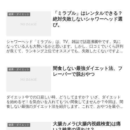
「ミラブル」はレンタルできる？
健康・ダイエット
絶対失敗しないシャワーヘッド選
び。
シャワーヘッド「ミラブル」は、TV、雑誌で話題沸騰中です。気に
なっている人も大勢いるかと思います。しかし、口コミでいくら評判
が良くて、ランキング上位でオススメでも、失敗したくないですよ
ね。しかも、高価なシャワーヘッドを購入するなると、色々気...
間食しない最強ダイエット法、フ
健康・ダイエット
レーバーで脱おやつ
ダイエット中での口寂しい時、どうしてますか？ いざ、ダイエット
を始めるぞ！を気合いを入れてもつい間食してませんか？今回は、間
食しない最強のダイエット法を紹介します。これで、おやつを最小限
に抑えることができます。
大腸カメラ(大腸内視鏡検査)は痛
健康・ダイエット
い？検査の流れは？