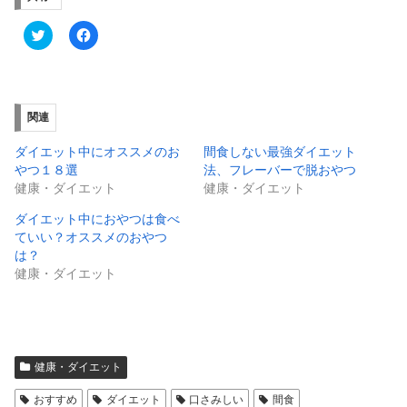
ク
F
リ
a
ッ
c
ク
e
し
b
て
o
T
o
w
k
関連
i
で
t
共
t
有
ダイエット中にオススメのお
間食しない最強ダイエット
e
す
やつ１８選
法、フレーバーで脱おやつ
r
る
で
に
健康・ダイエット
健康・ダイエット
共
は
有
ク
ダイエット中におやつは食べ
(
リ
新
ッ
ていい？オススメのおやつ
し
ク
は？
い
し
ウ
て
健康・ダイエット
ィ
く
ン
だ
ド
さ
ウ
い
で
(
開
新
き
し
ま
い
健康・ダイエット
す
ウ
)
ィ
ン
おすすめ
ダイエット
口さみしい
間食