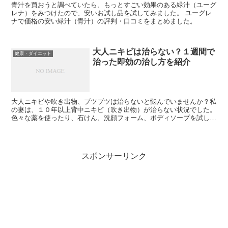
青汁を買おうと調べていたら、もっとすごい効果のある緑汁（ユーグ
レナ）をみつけたので、安いお試し品を試してみました。 ユーグレ
ナで価格の安い緑汁（青汁）の評判・口コミをまとめました。
大人ニキビは治らない？１週間で
健康・ダイエット
治った即効の治し方を紹介
大人ニキビや吹き出物、ブツブツは治らないと悩んでいませんか？私
の妻は、１０年以上背中ニキビ（吹き出物）が治らない状況でした。
色々な薬を使ったり、石けん、洗顔フォーム、ボディソープを試して
いましたが効果はありませんでした。 そんな時、頑固な背...
スポンサーリンク