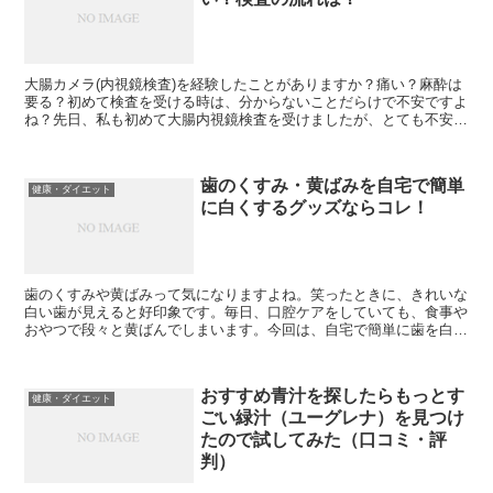
大腸カメラ(内視鏡検査)を経験したことがありますか？痛い？麻酔は
要る？初めて検査を受ける時は、分からないことだらけで不安ですよ
ね？先日、私も初めて大腸内視鏡検査を受けましたが、とても不安で
した。この時の経験を元に、そんな気になることを紹介し...
歯のくすみ・黄ばみを自宅で簡単
健康・ダイエット
に白くするグッズならコレ！
歯のくすみや黄ばみって気になりますよね。笑ったときに、きれいな
白い歯が見えると好印象です。毎日、口腔ケアをしていても、食事や
おやつで段々と黄ばんでしまいます。今回は、自宅で簡単に歯を白く
できるという噂の「口腔ケア」を紹介します。歯のくすみや...
おすすめ青汁を探したらもっとす
健康・ダイエット
ごい緑汁（ユーグレナ）を見つけ
たので試してみた（口コミ・評
判）