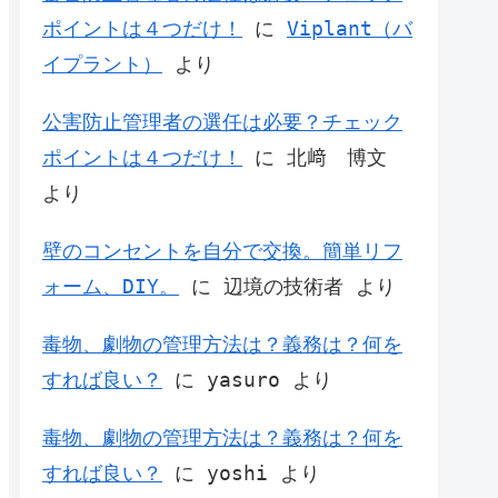
ポイントは４つだけ！
に
Viplant（バ
イプラント）
より
公害防止管理者の選任は必要？チェック
ポイントは４つだけ！
に
北﨑 博文
より
壁のコンセントを自分で交換。簡単リフ
ォーム、DIY。
に
辺境の技術者
より
毒物、劇物の管理方法は？義務は？何を
すれば良い？
に
yasuro
より
毒物、劇物の管理方法は？義務は？何を
すれば良い？
に
yoshi
より