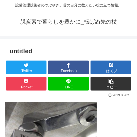
設備管理技術者のつぶやき。昔の自分に教えたい役に立つ情報。
脱炭素で暮らしを豊かに_転ばぬ先の杖
untitled
Twitter
Facebook
はてブ
Pocket
LINE
コピー
2019.05.02