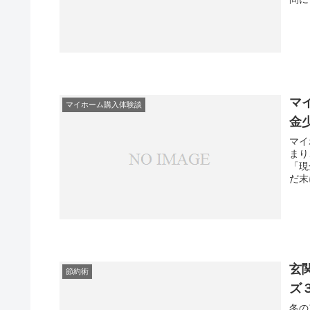
マ
マイホーム購入体験談
金
マイ
まり
「現
だ末
玄
節約術
ズ
冬の