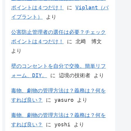
ポイントは４つだけ！
に
Viplant（バ
イプラント）
より
公害防止管理者の選任は必要？チェック
ポイントは４つだけ！
に
北﨑 博文
より
壁のコンセントを自分で交換。簡単リフ
ォーム、DIY。
に
辺境の技術者
より
毒物、劇物の管理方法は？義務は？何を
すれば良い？
に
yasuro
より
毒物、劇物の管理方法は？義務は？何を
すれば良い？
に
yoshi
より