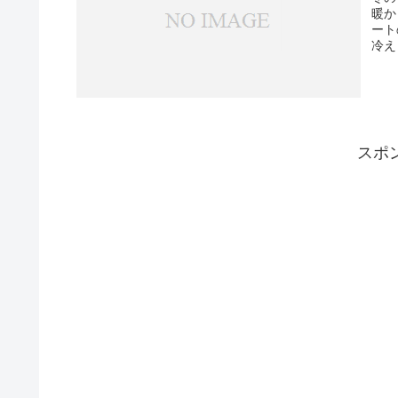
暖か
ート
冷え
スポ