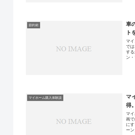
車
節約術
ト
マイ
では
する
ン・
マ
マイホーム購入体験談
得
マイ
画で
にす
ーン