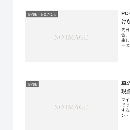
P
節約術・お金のこと
け
先日
告」
生し
ータ
車
節約術
現
マイ
では
する
ン・