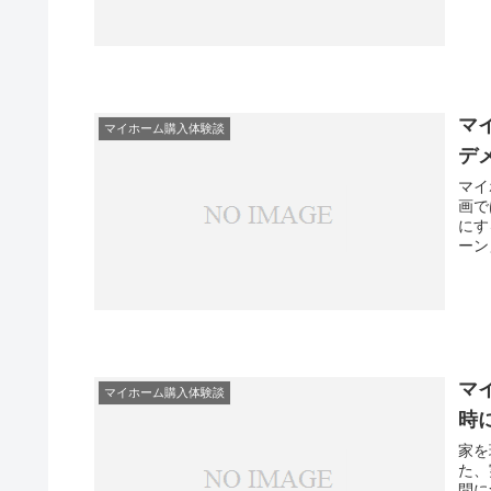
マ
マイホーム購入体験談
デ
マイ
画で
にす
ーン
マ
マイホーム購入体験談
時
家を
た、
問に