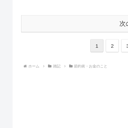
次
1
2
ホーム
雑記
節約術・お金のこと