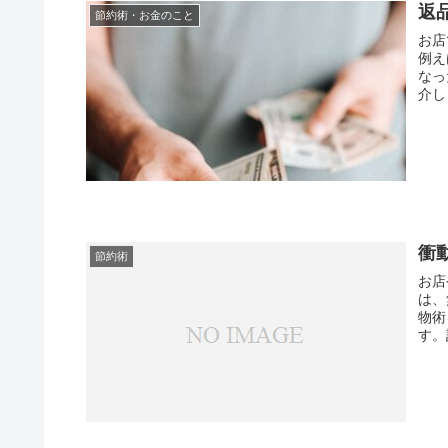
返
節約術・お金のこと
お店
例え
なっ
介し
衝
節約術
お店
は、
物術
す。