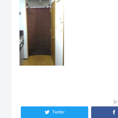
シ
Twitter