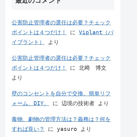
最近のコメント
公害防止管理者の選任は必要？チェック
ポイントは４つだけ！
に
Viplant（バ
イプラント）
より
公害防止管理者の選任は必要？チェック
ポイントは４つだけ！
に
北﨑 博文
より
壁のコンセントを自分で交換。簡単リフ
ォーム、DIY。
に
辺境の技術者
より
毒物、劇物の管理方法は？義務は？何を
すれば良い？
に
yasuro
より