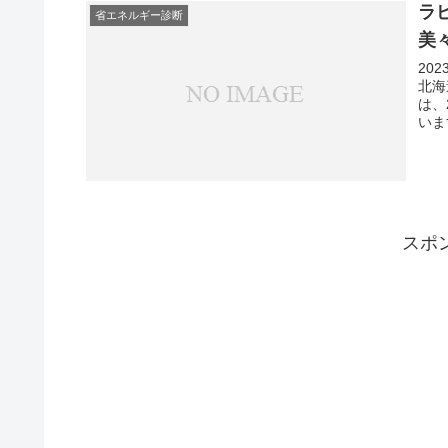
ラ
省エネルギー診断
美
20
北海
は、
いま
スポ